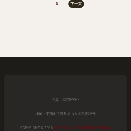
5
下一页
电话：0375-99**
地址：平顶山市郏县龙山大道东段26号
COPYRIGHT © 2026
WWW.CPXM.NET
选煤设备
平顶山国