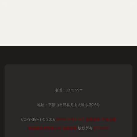
电话：0375-99**
地址：平顶山市郏县龙山大道东段26号
COPYRIGHT © 2026
WWW.CPXM.NET
选煤设备
平顶山国
能选煤技术有限公司
选煤设备
版权所有
SITEMAP