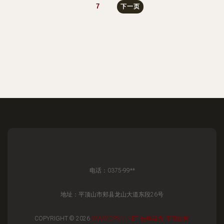
7
下一页
电话：0375-99**
地址：平顶山市郏县龙山大道东段26号
COPYRIGHT © 2026
WWW.CPXM.NET
选煤设备
平顶山国