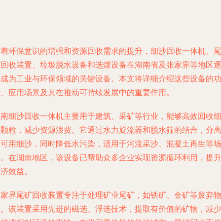
随着环保意识的增强和资源回收需求的提升，细沙回收一体机、
矿回收装置、垃圾脱水设备和选煤设备在湖南省及张家界等地区
渐成为工业与环保领域的关键设备。本文将详细介绍这些设备的
能、应用场景及其在推动可持续发展中的重要作用。
湖南细沙回收一体机主要用于建筑、采矿等行业，能够高效回收
沙颗粒，减少资源浪费。它通过水力旋流器和脱水筛的结合，分
出可用细沙，同时降低水污染，适用于河流采沙、混凝土再生等
景。在湖南地区，该设备已帮助众多企业实现资源循环利用，提
经济效益。
张家界尾矿回收装置专注于处理矿业尾矿，如铁矿、金矿等废弃
料。该装置采用先进的磁选、浮选技术，提取有价值的矿物，减