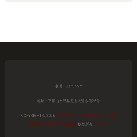
电话：0375-99**
地址：平顶山市郏县龙山大道东段26号
COPYRIGHT © 2026
WWW.CPXM.NET
选煤设备
平顶山国
能选煤技术有限公司
选煤设备
版权所有
SITEMAP