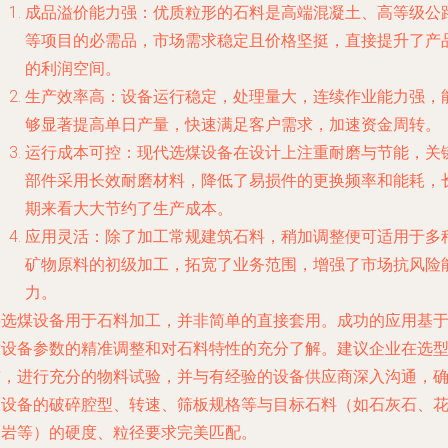
成品溢价能力强
：优质粒形的石料是高端混凝土、高等级公
等项目的必需品，市场需求稳定且价格坚挺，直接提升了产
的利润空间。
生产效率高
：设备运行稳定，处理量大，连续作业能力强，
够显著提高单日产量，快速满足客户需求，加速资金周转。
运行成本可控
：现代选煤设备在设计上注重耐磨与节能，关
部件采用长效耐磨材料，降低了易损件的更换频率和能耗，
期来看大大节约了生产成本。
应用灵活
：除了加工常规建筑石料，稍加调整便可适用于多
矿物原料的初级加工，拓宽了业务范围，增强了市场抗风险
力。
将选煤设备用于石料加工，并非简单的直接套用。成功的应用基
对设备参数的精准调整和对石料特性的充分了解。建议企业在选
前，进行充分的物料试验，并与有经验的设备供应商深入沟通，
保设备的破碎腔型、转速、筛板规格等与目标石料（如石灰石、
岗岩等）的硬度、粒径要求完美匹配。