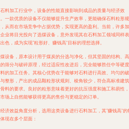
在石料加工行业中，设备的性能直接影响到成品的质量与经济效
益。一款优质的设备不仅能够提升生产效率，更能确保石料粒形
整，从而在市场竞争中占据优势，实现更高的盈利。当前，许多
工企业将目光投向了选煤设备，意外发现其在石料加工领域同样
现出色，成为实现“粒形好、赚钱高”目标的理想选择。
选煤设备，原本设计用于煤炭的分选与净化，但其坚固的结构、
效的筛分与破碎原理，经过适应性改进后，完全能够胜任中等硬
石料的加工任务。其核心优势在于能够对石料进行高效、均匀的
碎与整形，产出的成品颗粒形状规则、棱角较少，符合高标准建
用骨料的要求。良好的粒形意味着更好的抗压强度和施工和易性
在市场上自然能够获得更高的售价与更稳定的订单。
从经济效益角度分析，选用这类设备进行石料加工，其“赚钱高”的
点体现在多个层面：