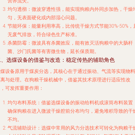
营养流失。
均匀透彻
：微波穿透性强，能实现狗粮内外同步加热，干燥
匀，无表面硬化或内部湿心问题。
节能环保
：能量利用率高，比传统干燥方式节能30%-50%，
无废气排放，符合绿色生产标准。
杀菌防霉
：微波具有杀菌效应，能有效灭活狗粮中的大肠杆
菌、沙门氏菌等有害微生物，延长保质期。
二、选煤设备的借鉴与改造：稳定传热的辅助角色
选煤设备原用于煤炭分选，其核心在于通过振动、气流等实现物
分离与处理。在狗粮干燥机械中，借鉴其技术原理进行适应性改
造，可发挥重要作用：
均匀布料系统
：借鉴选煤设备的振动给料机或滚筒布料装置
确保狗粮在进入微波干燥腔前分布均匀，避免堆积导致的干
不均。
气流辅助设计
：选煤中常用的风力分选技术可转化为狗粮干