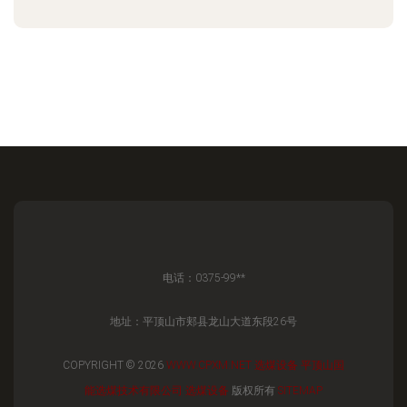
电话：0375-99**
地址：平顶山市郏县龙山大道东段26号
COPYRIGHT © 2026
WWW.CPXM.NET
选煤设备
平顶山国
能选煤技术有限公司
选煤设备
版权所有
SITEMAP