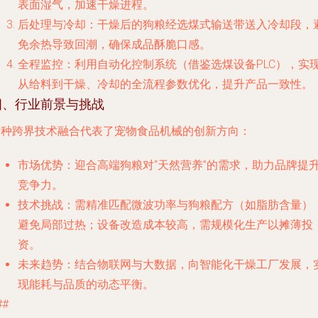
表面湿气，加速干燥进程。
后处理与冷却
：干燥后的狗粮经选煤式输送带送入冷却段，
免余热导致回潮，确保成品酥脆口感。
全程监控
：利用自动化控制系统（借鉴选煤设备PLC），实
从给料到干燥、冷却的全流程参数优化，提升产品一致性。
四、行业前景与挑战
这种跨界技术融合代表了宠物食品机械的创新方向：
市场优势
：迎合高端狗粮对“天然营养”的需求，助力品牌提
竞争力。
技术挑战
：需精准匹配微波功率与狗粮配方（如脂肪含量）
避免局部过热；设备改造成本较高，需规模化生产以摊薄投
资。
未来趋势
：结合物联网与大数据，向智能化干燥工厂发展，
现能耗与品质的动态平衡。
##