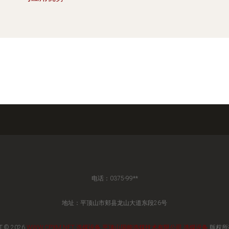
电话：0375-99**
地址：平顶山市郏县龙山大道东段26号
T © 2026
WWW.CPXM.NET
选煤设备
平顶山国能选煤技术有限公司
选煤设备
版权所