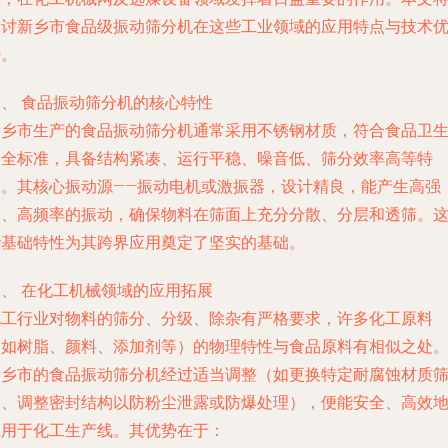
探讨新乡市食品级振动筛分机在这些工业领域的应用特点与技术
势。
一、 食品振动筛分机的核心特性
新乡市生产的食品振动筛分机通常采用不锈钢材质，符合食品卫
安全标准，具备结构紧凑、运行平稳、噪音低、筛分效率高等特
点。其核心振动源——振动电机或激振器，设计精良，能产生高强
度、高频率的振动，确保物料在筛面上充分分散、分层和透筛。
些基础特性为其跨界应用奠定了坚实的基础。
二、 在化工机械领域的应用拓展
化工行业对物料的筛分、分级、除杂有严格要求，许多化工原料
（如树脂、颜料、添加剂等）的物理特性与食品原料有相似之处
新乡市的食品振动筛分机经过适当调整（如更换特定耐腐蚀材质
网、调整密封结构以防粉尘泄露或防爆处理），便能安全、高效
应用于化工生产线。其优势在于：