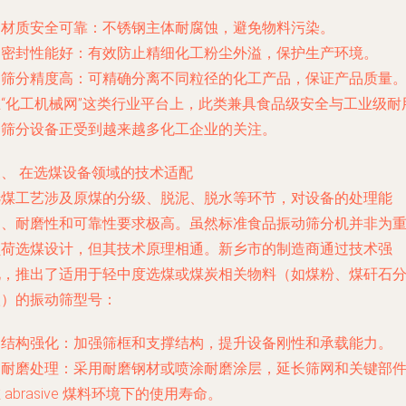
. 材质安全可靠：不锈钢主体耐腐蚀，避免物料污染。
. 密封性能好：有效防止精细化工粉尘外溢，保护生产环境。
. 筛分精度高：可精确分离不同粒径的化工产品，保证产品质量
在“化工机械网”这类行业平台上，此类兼具食品级安全与工业级耐
的筛分设备正受到越来越多化工企业的关注。
三、 在选煤设备领域的技术适配
选煤工艺涉及原煤的分级、脱泥、脱水等环节，对设备的处理能
力、耐磨性和可靠性要求极高。虽然标准食品振动筛分机并非为
负荷选煤设计，但其技术原理相通。新乡市的制造商通过技术强
化，推出了适用于轻中度选煤或煤炭相关物料（如煤粉、煤矸石
级）的振动筛型号：
. 结构强化：加强筛框和支撑结构，提升设备刚性和承载能力。
. 耐磨处理：采用耐磨钢材或喷涂耐磨涂层，延长筛网和关键部
 abrasive 煤料环境下的使用寿命。