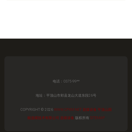
电话：0375-99**
地址：平顶山市郏县龙山大道东段26号
COPYRIGHT © 2026
WWW.CPXM.NET
选煤设备
平顶山国
能选煤技术有限公司
选煤设备
版权所有
SITEMAP