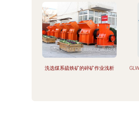
洗选煤系硫铁矿的碎矿作业浅析
GL