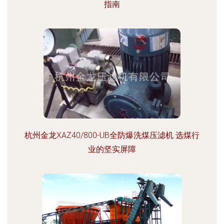
指南
杭州金龙XAZ40/800-UB全防爆洗煤压滤机 选煤行
业的坚实屏障