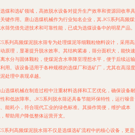
在选煤和选矿领域，高效脱水设备对提升生产效率和资源回收率
有关键作用。唐山选煤机械作为行业知名企业，其JKS系列高频煤
脱水筛凭借先进技术和可靠性能，已成为选煤设备中的明星产品
JKS系列高频煤泥脱水筛专为处理煤泥等细颗粒物料设计，采用高
振动原理，显著提升脱水效率。其结构紧凑，筛分面积大，能快
分离水分与固体颗粒，使煤泥含水率降至理想水平，便于后续运
和利用。该设备适用于各种规模的选煤厂和选矿厂，尤其在高湿
煤泥处理中表现卓越。
唐山选煤机械在制造过程中注重材料选择和工艺优化，确保设备
用性和低故障率。JKS系列脱水筛还具备节能环保特性，运行噪音
低、能耗小，符合现代工业的绿色标准。其操作简便，维护成本
低，帮助用户降低整体运营开支。
JKS系列高频煤泥脱水筛不仅是选煤选矿流程中的核心设备，更是