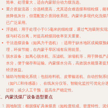
简单、处理量大，适合内蒙部分动力煤洗选。
重介质旋流器
：分选精度高，尤其适合难选煤和细粒煤，能
效降低灰分，但需配套介质回收系统。内蒙许多现代化洗煤
已广泛采用。
浮选机
：用于处理小于0.5毫米的细粒煤，通过气泡吸附实现
煤与矸石分离，对提高精煤回收率至关重要。
干法选煤设备
（如风力干选机）：适用于缺水地区或褐煤预
理，环保节能，在内蒙干旱区域有应用前景。
脱水设备
：如离心脱水机、压滤机、浓缩机等，用于降低产
水分，便于储存和运输。内蒙煤水分高，高效脱水能显著提
经济效益。
辅助与智能化系统
：包括给料机、皮带输送机、自动控制系
（如PLC和传感器）、在线灰分仪等。智能化监控可优化分
过程，减少人工干预，提高生产稳定性。
三、内蒙洗煤厂设备选型要点
因地制宜
：根据煤矿具体煤质（如粒度组成、密度特性、泥