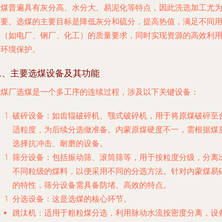
原煤普遍具有灰分高、水分大、易泥化等特点，因此洗选加工尤
重要。选煤的主要目标是降低灰分和硫分，提高热值，满足不同
户（如电厂、钢厂、化工）的质量要求，同时实现资源的高效利
和环境保护。
二、主要选煤设备及其功能
洗煤厂选煤是一个多工序的连续过程，涉及以下关键设备：
破碎设备
：如齿辊破碎机、颚式破碎机，用于将原煤破碎至
适粒度，为后续分选做准备。内蒙原煤硬度不一，需根据煤
选择抗冲击、耐磨的设备。
筛分设备
：包括振动筛、滚筒筛等，用于按粒度分级，分离
不同粒级的煤料，以便采用不同的分选方法。针对内蒙煤易
的特性，筛分设备需具备防堵、高效的特点。
分选设备
：这是选煤的核心环节。
跳汰机
：适用于粗粒煤分选，利用脉动水流按密度分离，设