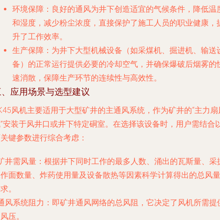
环境保障
：良好的通风为井下创造适宜的气候条件，降低温
和湿度，减少粉尘浓度，直接保护了施工人员的职业健康，
升了工作效率。
生产保障
：为井下大型机械设备（如采煤机、掘进机、输送
备）的正常运行提供必要的冷却空气，并确保爆破后烟雾的
速消散，保障生产环节的连续性与高效性。
三、应用场景与选型建议
K45风机主要适用于大型矿井的主通风系统，作为矿井的“主力扇
机”安装于风井口或井下特定硐室。在选择该设备时，用户需结合
下关键参数进行综合考虑：
矿井需风量
：根据井下同时工作的最多人数、涌出的瓦斯量、采
工作面数量、炸药使用量及设备散热等因素科学计算得出的总风
需求。
通风系统阻力
：即矿井通风网络的总风阻，它决定了风机所需提
的风压。