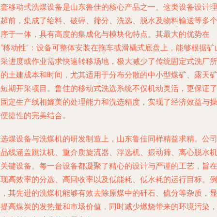
成套移动式洗煤设备是山东鲁佳的核心产品之一。这类设备设计
念超前，集成了给料、破碎、筛分、洗选、脱水及物料输送等多
工序于一体，具有高度的集成化与模块化特点。其最大的优势在
于“移动性”：设备可整体安装在拖车或滑橇式底盘上，能够根据矿
开采进度或作业需求快速转移场地，极大减少了传统固定式洗厂
需的土建成本和时间，尤其适用于分布分散的中小型煤矿、露天
或短期开采项目。鲁佳的移动式洗选系统不仅机动灵活，更保证
与固定生产线相媲美的处理能力和洗选精度，实现了经济效益与
作便捷性的完美结合。
在选煤设备与洗煤机的研发制造上，山东鲁佳同样精益求精。公
产品线涵盖跳汰机、重介质旋流器、浮选机、振动筛、离心脱水
等关键设备。每一台设备都凝聚了精心的设计与严谨的工艺，旨
实现高效率的分选、高回收率以及低能耗、低水耗的运行目标。
如，其先进的洗煤机能够有效去除原煤中的矸石、硫分等杂质，
著提高煤炭的发热量和市场价值，同时减少燃烧带来的环境污染