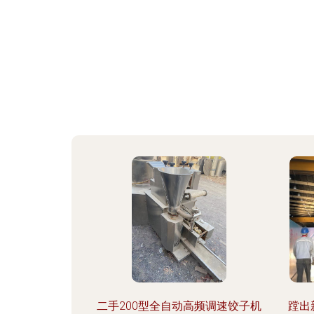
二手200型全自动高频调速饺子机
蹚出