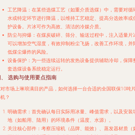
工艺降温
：在某些选煤工艺（如重介质选煤）中，需要对循
水或特定环节进行降温，以维持工艺稳定、提高分选效率或
护设备。片冰可作为高效、清洁的冷媒介质。
防尘与抑爆
：在煤炭破碎、筛分、输送过程中，注入适量片
可以增加空气湿度，有效抑制粉尘飞扬，改善工作环境，并
低煤尘爆炸的风险。
设备保护
：为一些连续运转的发热设备提供辅助冷却，保障
套选煤设备系统稳定运行。
四、 选购与使用要点指南
面对市场上琳琅满目的产品，如何选择一台合适的全国联保10吨
冰机？
明确需求
：首先确认每日实际用冰量、峰值需求，以及安装
地（如船用、陆用）的环境条件（温度、水源）。
关注核心部件
：考察压缩机（品牌、能效）、蒸发器材质（