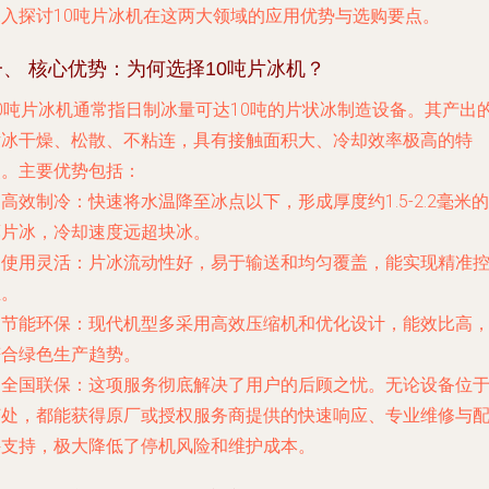
深入探讨10吨片冰机在这两大领域的应用优势与选购要点。
一、 核心优势：为何选择10吨片冰机？
10吨片冰机通常指日制冰量可达10吨的片状冰制造设备。其产出
片冰干燥、松散、不粘连，具有接触面积大、冷却效率极高的特
点。主要优势包括：
.
高效制冷
：快速将水温降至冰点以下，形成厚度约1.5-2.2毫米的
薄片冰，冷却速度远超块冰。
.
使用灵活
：片冰流动性好，易于输送和均匀覆盖，能实现精准
温。
.
节能环保
：现代机型多采用高效压缩机和优化设计，能效比高
符合绿色生产趋势。
.
全国联保
：这项服务彻底解决了用户的后顾之忧。无论设备位
何处，都能获得原厂或授权服务商提供的快速响应、专业维修与
件支持，极大降低了停机风险和维护成本。