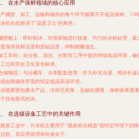
二、 在水产保鲜领域的核心应用
水产捕捞、加工、运输和储存的每个环节都离不开低温保鲜。10
冰机在此扮演了“温度卫士”的角色：
捕捞船上
：即时制冰，对渔获物进行快速、均匀的冰鲜处理，最
程度保持其鲜活度和原始品质，抑制细菌滋生。
加工车间
：在分拣、清洗、分割等工序中提供持续低温环境，确
加工过程符合卫生安全标准。
仓储物流
：与冷藏车、冷库配套使用，作为补充冷源，维持长途
输或短期储存所需的恒定低温高湿环境。
片冰能紧密包裹水产品，冷却无死角，且融化缓慢，保鲜效果显
优于其他形式的冰。
三、 在选煤设备工艺中的关键作用
在煤炭工业中，片冰机主要用于
“煤炭热法精选”或特定环境下的降
温过程
。其应用原理和价值在于：