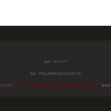
电话：0375-99**
地址：平顶山市郏县龙山大道东段26号
T © 2026
WWW.CPXM.NET
选煤设备
平顶山国能选煤技术有限公司
选煤设备
版权所