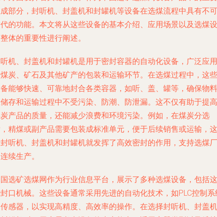
组成部分，封听机、封盖机和封罐机等设备在选煤流程中具有不
替代的功能。本文将从这些设备的基本介绍、应用场景以及选煤
备整体的重要性进行阐述。
封听机、封盖机和封罐机是用于密封容器的自动化设备，广泛应
于煤炭、矿石及其他矿产的包装和运输环节。在选煤过程中，这
设备能够快速、可靠地封合各类容器，如听、盖、罐等，确保物
在储存和运输过程中不受污染、防潮、防泄漏。这不仅有助于提
煤炭产品的质量，还能减少浪费和环境污染。例如，在煤炭分选
后，精煤或副产品需要包装成标准单元，便于后续销售或运输，
时封听机、封盖机和封罐机就发挥了高效密封的作用，支持选煤
的连续生产。
中国选矿选煤网作为行业信息平台，展示了多种选煤设备，包括
些封口机械。这些设备通常采用先进的自动化技术，如PLC控制系
和传感器，以实现高精度、高效率的操作。在选择封听机、封盖