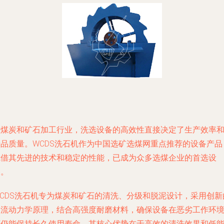
在煤炭和矿石加工行业，洗选设备的高效性直接决定了生产效率
产品质量。WCDS洗石机作为中国选矿选煤网重点推荐的设备产品
凭借其先进的技术和稳定的性能，已成为众多选煤企业的首选设
备。
WCDS洗石机专为煤炭和矿石的清洗、分级和脱泥设计，采用创新
水流动力学原理，结合高强度耐磨材料，确保设备在恶劣工作环
下仍能保持长久使用寿命。其核心优势在于高效的清洗效果和低