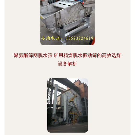
聚氨酯筛网脱水筛 矿用精煤脱水振动筛的高效选煤
设备解析