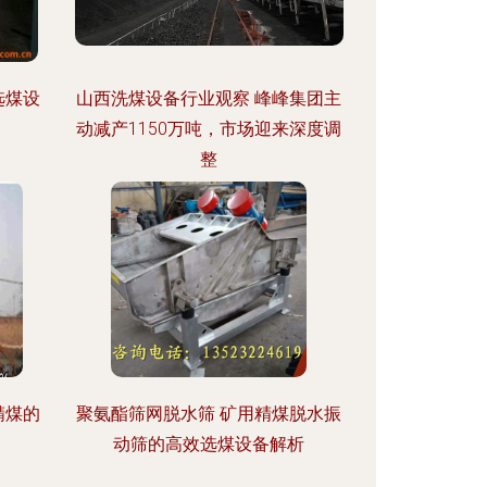
选煤设
山西洗煤设备行业观察 峰峰集团主
动减产1150万吨，市场迎来深度调
整
精煤的
聚氨酯筛网脱水筛 矿用精煤脱水振
动筛的高效选煤设备解析