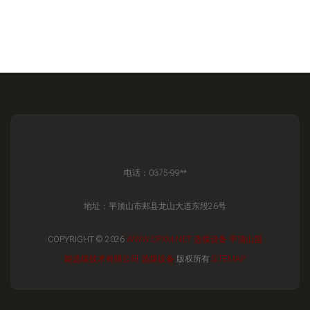
电话：0375-99**
地址：平顶山市郏县龙山大道东段26号
COPYRIGHT © 2026
WWW.CPXM.NET
选煤设备
平顶山国
能选煤技术有限公司
选煤设备
版权所有
SITEMAP