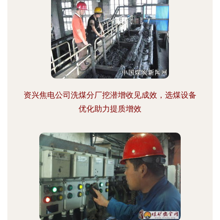
资兴焦电公司洗煤分厂挖潜增收见成效，选煤设备
优化助力提质增效