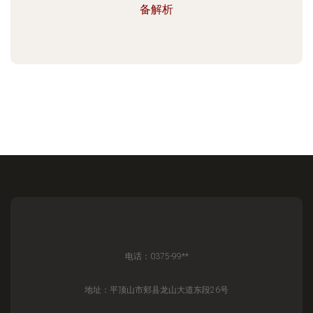
备解析
电话：0375-99**
地址：平顶山市郏县龙山大道东段26号